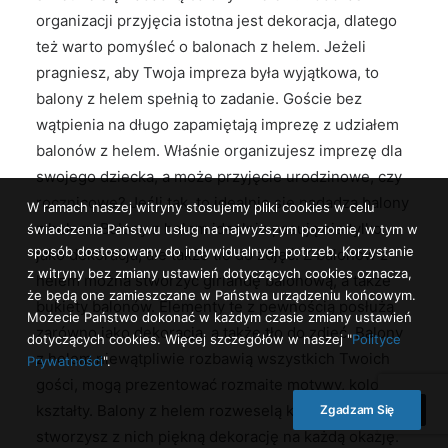
organizacji przyjęcia istotna jest dekoracja, dlatego
też warto pomyśleć o balonach z helem. Jeżeli
pragniesz, aby Twoja impreza była wyjątkowa, to
balony z helem spełnią to zadanie. Goście bez
wątpienia na długo zapamiętają imprezę z udziałem
balonów z helem. Właśnie organizujesz imprezę dla
swojego dziecka, a może przyjęcie urodzinowe, czy
rocznicowe? Jeśli tak, to idealnie się nadadzą balony
W ramach naszej witryny stosujemy pliki cookies w celu
z helem. Balony z helem idealnie pasują nie tylko
świadczenia Państwu usług na najwyższym poziomie, w tym w
sposób dostosowany do indywidualnych potrzeb. Korzystanie
jako dekoracja, ale także tło do zdjęć. Z balonów z
z witryny bez zmiany ustawień dotyczących cookies oznacza,
helem można stworzyć girlandę balonową, a także
że będą one zamieszczane w Państwa urządzeniu końcowym.
bukiety balonów. Elementy te z pewnością posłużą
Możecie Państwo dokonać w każdym czasie zmiany ustawień
zarówno jako dekoracja, a także tło do zdjęć. Balony
dotyczących cookies. Więcej szczegółów w naszej "
Polityce
z helem niewątpliwie rozbawią wszystkich Twoich
Prywatności
".
gości, mogą prezentować rozmaite motywy, kolory i
kształty. Balony z helem rozweselą każdego,
Zgadzam Się
stworzysz z nich piękną dekorację na każdą okazję.