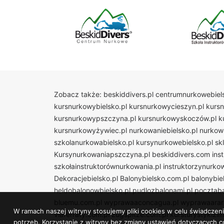
Zobacz także:
beskiddivers.pl
centrumnurkowebiels
kursnurkowybielsko.pl
kursnurkowycieszyn.pl
kurs
kursnurkowypszczyna.pl
kursnurkowyskoczów.pl
k
kursnurkowyżywiec.pl
nurkowaniebielsko.pl
nurkow
szkolanurkowabielsko.pl
kursynurkowebielsko.pl
sk
Kursynurkowaniapszczyna.pl
beskiddivers.com
ins
szkołainstruktorównurkowania.pl
instruktorzynurko
Dekoracjebielsko.pl
Balonybielsko.com.pl
balonybiel
heldobalonowbielsko.pl
pudlozbalonami.pl
pocztaba
bluemu.com.pl
wyprawaaconcagua.pl
wyprawaarara
W ramach naszej witryny stosujemy pliki cookies w celu świadcz
viaferraty.com.pl
zugspitze.com.pl
kursturystykizi
potrzeb. Korzystanie z witryny bez zmiany ustawień dotyczącyc