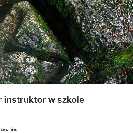
 instruktor w szkole
czecinie
.