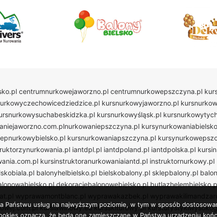
ko.pl
centrumnurkowejaworzno.pl
centrumnurkowepszczyna.pl
kur
nurkowyczechowicedziedzice.pl
kursnurkowyjaworzno.pl
kursnurkow
ursnurkowysuchabeskidzka.pl
kursnurkowyśląsk.pl
kursnurkowytych
aniejaworzno.com.plnurkowaniepszczyna.pl
kursynurkowaniabielsko
lepnurkowybielsko.pl
kursnurkowaniapszczyna.pl
kursynurkowepszc
truktorzynurkowania.pl
iantdpl.pl
iantdpoland.pl
iantdpolska.pl
kursi
wania.com.pl
kursinstruktoranurkowaniaiantd.pl
instruktornurkowy.pl
skobiala.pl
balonyhelbielsko.pl
bielskobalony.pl
sklepbalony.pl
balon
lonowabielsko.pl
dekoracjebalonowebielsko.pl
butlazhelembielsko.p
t.pl
wyprawamontblanc.pl
wyprawakazbek.pl
wyprawakilimandzaro
enia Państwu usług na najwyższym poziomie, w tym w sposób dostosowa
mowej.com.pl
kurslawinowy.eu
kursskiturowy.pl
kursturystykiwysokogo
h cookies oznacza, że będą one zamieszczane w Państwa urządzeniu k