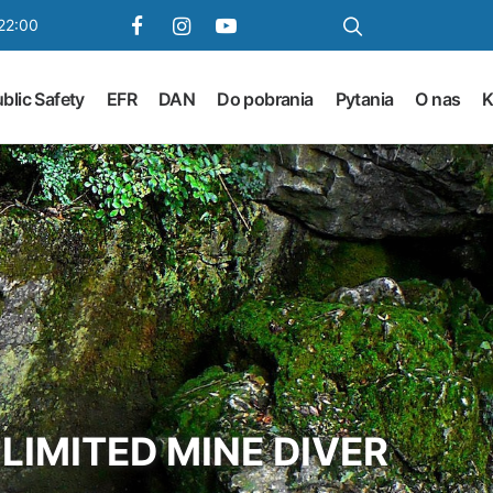
22:00
blic Safety
EFR
DAN
Do pobrania
Pytania
O nas
K
IMITED MINE DIVER