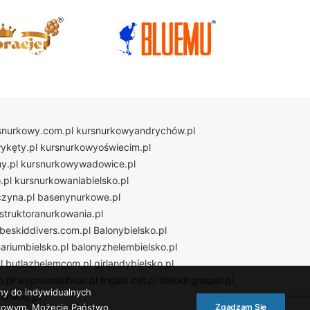
snurkowy.com.pl
kursnurkowyandrychów.pl
ykęty.pl
kursnurkowyoświecim.pl
y.pl
kursnurkowywadowice.pl
.pl
kursnurkowaniabielsko.pl
zyna.pl
basenynurkowe.pl
nstruktoranurkowania.pl
beskiddivers.com.pl
Balonybielsko.pl
ariumbielsko.pl
balonyzhelembielsko.pl
l
butlazhelemcom.pl
girlandybielsko.pl
.pl
wyprawaelbrus.pl
triglav.net.pl
trekkingnepal.pl
ny do indywidualnych
rskiej.pl
ońcowym. Możecie Państwo
Zgadzam Się