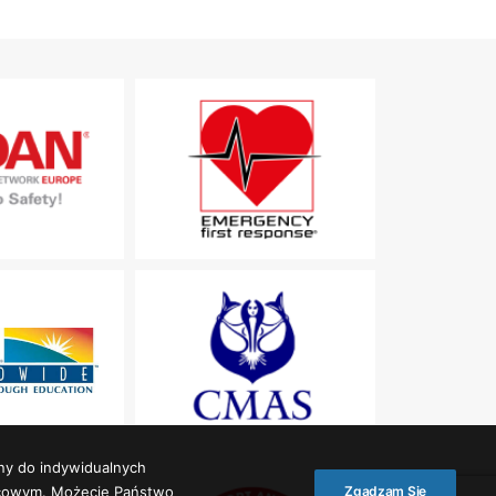
ny do indywidualnych
ońcowym. Możecie Państwo
Zgadzam Się