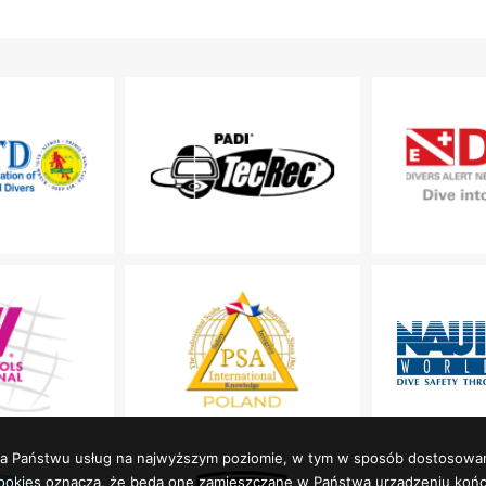
enia Państwu usług na najwyższym poziomie, w tym w sposób dostosowa
h cookies oznacza, że będą one zamieszczane w Państwa urządzeniu k