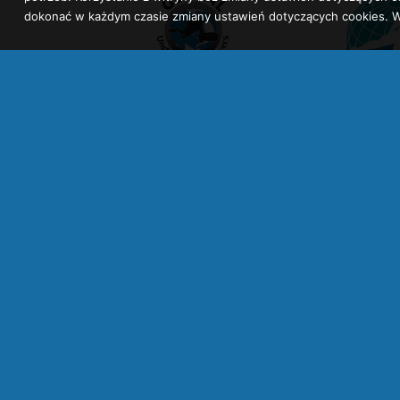
dokonać w każdym czasie zmiany ustawień dotyczących cookies. W
Zobacz także:
beskiddivers.pl
centrumnurkowebiels
kursnurkowybielsko.pl
kursnurkowycieszyn.pl
kurs
kursnurkowypszczyna.pl
kursnurkowyskoczów.pl
k