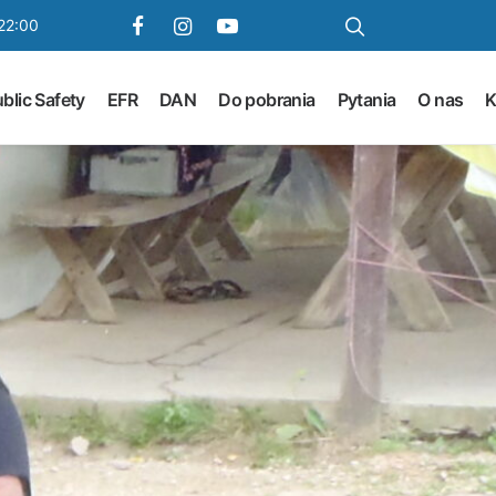
22:00
blic Safety
EFR
DAN
Do pobrania
Pytania
O nas
K