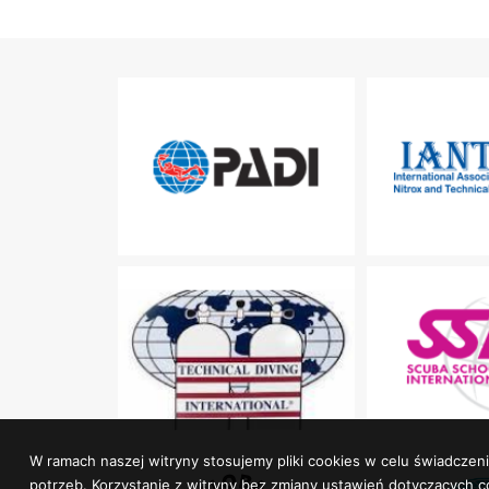
W ramach naszej witryny stosujemy pliki cookies w celu świadcz
potrzeb. Korzystanie z witryny bez zmiany ustawień dotyczącyc