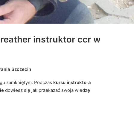
reather instruktor ccr
w
wania Szczecin
iegu zamkniętym. Podczas
kursu
instruktora
nie
dowiesz się jak przekazać swoja wiedzę