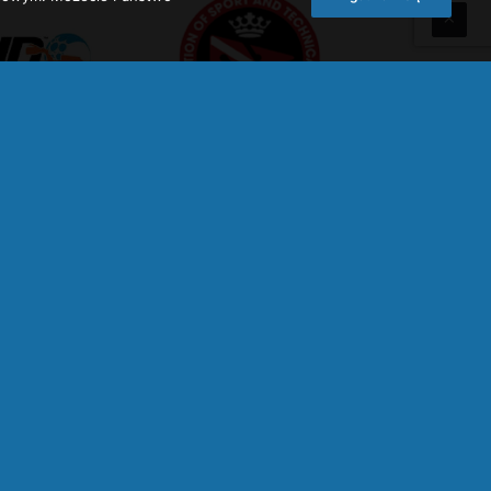
snurkowy.com.pl
kursnurkowyandrychów.pl
ykęty.pl
kursnurkowyoświecim.pl
y.pl
kursnurkowywadowice.pl