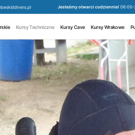
Jesteśmy otwarci codziennie!
06:00-
beskiddivers.pl
rskie
Kursy Techniczne
Kursy Cave
Kursy Wrakowe
Pu