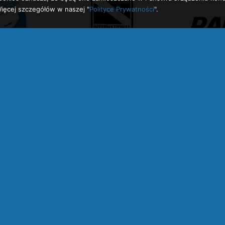
ięcej szczegółów w naszej "
Polityce Prywatności
".
ko.pl
centrumnurkowejaworzno.pl
centrumnurkowepszczyna.pl
kur
nurkowyczechowicedziedzice.pl
kursnurkowyjaworzno.pl
kursnurkow
ursnurkowysuchabeskidzka.pl
kursnurkowyśląsk.pl
kursnurkowytych