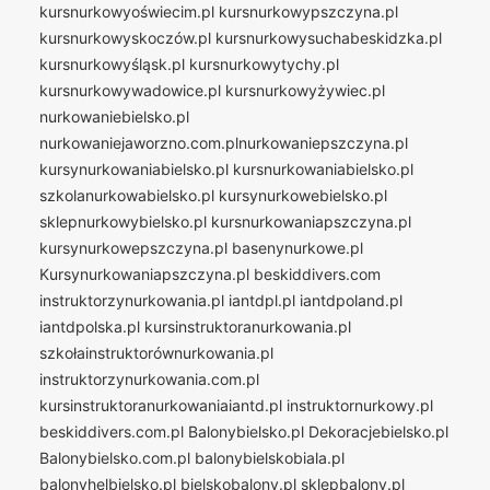
kursnurkowyoświecim.pl
kursnurkowypszczyna.pl
kursnurkowyskoczów.pl
kursnurkowysuchabeskidzka.pl
kursnurkowyśląsk.pl
kursnurkowytychy.pl
kursnurkowywadowice.pl
kursnurkowyżywiec.pl
nurkowaniebielsko.pl
nurkowaniejaworzno.com.plnurkowaniepszczyna.pl
kursynurkowaniabielsko.pl
kursnurkowaniabielsko.pl
szkolanurkowabielsko.pl
kursynurkowebielsko.pl
sklepnurkowybielsko.pl
kursnurkowaniapszczyna.pl
kursynurkowepszczyna.pl
basenynurkowe.pl
Kursynurkowaniapszczyna.pl
beskiddivers.com
instruktorzynurkowania.pl
iantdpl.pl
iantdpoland.pl
iantdpolska.pl
kursinstruktoranurkowania.pl
szkołainstruktorównurkowania.pl
instruktorzynurkowania.com.pl
kursinstruktoranurkowaniaiantd.pl
instruktornurkowy.pl
beskiddivers.com.pl
Balonybielsko.pl
Dekoracjebielsko.pl
Balonybielsko.com.pl
balonybielskobiala.pl
balonyhelbielsko.pl
bielskobalony.pl
sklepbalony.pl