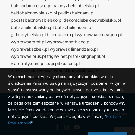
balonariumbielsko.pl
balonyzhelembielsko.pl
heldobalonowbielsko.pl
pudlozbalonami.pl
pocztabalonowabielsko.pl
dekoracjebalonowebielsko.pl
butlazhelembielsko.pl
butlazhelemcom.pl
girlandybielsko.pl
bluemu.com.pl
wyprawaaconcagua.pl
wyprawaararat.pl
wyprawamontblanc.pl
wyprawakazbek.pl
wyprawakilimandzaro.pl
wyprawaelbrus.pl
triglav.net.pl
trekkingnepal.pl
viaferraty.com.pl
zugspitze.com.pl
kursturystykizimowej.com.pl
kurslawinowy.eu
W ramach naszej witryny stosujemy pliki cookies w celu
kursskiturowy.pl
kursturystykiwysokogorskiej.pl
świadczenia Państwu usług na najwyższym poziomie, w tym w
sposób dostosowany do indywidualnych potrzeb. Korzystanie
z witryny bez zmiany ustawień dotyczących cookies oznacza,
że będą one zamieszczane w Państwa urządzeniu końcowym.
Możecie Państwo dokonać w każdym czasie zmiany ustawień
© 2026 Instruktorzy Nurkowania. Wszystkie prawa zastrzeżone
dotyczących cookies. Więcej szczegółów w naszej "
Polityce
Prywatności
".