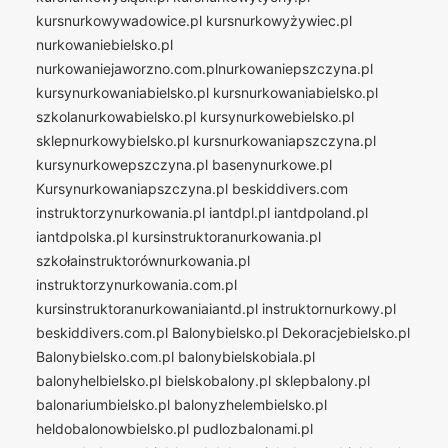
kursnurkowywadowice.pl
kursnurkowyżywiec.pl
nurkowaniebielsko.pl
nurkowaniejaworzno.com.plnurkowaniepszczyna.pl
kursynurkowaniabielsko.pl
kursnurkowaniabielsko.pl
szkolanurkowabielsko.pl
kursynurkowebielsko.pl
sklepnurkowybielsko.pl
kursnurkowaniapszczyna.pl
kursynurkowepszczyna.pl
basenynurkowe.pl
Kursynurkowaniapszczyna.pl
beskiddivers.com
instruktorzynurkowania.pl
iantdpl.pl
iantdpoland.pl
iantdpolska.pl
kursinstruktoranurkowania.pl
szkołainstruktorównurkowania.pl
instruktorzynurkowania.com.pl
kursinstruktoranurkowaniaiantd.pl
instruktornurkowy.pl
beskiddivers.com.pl
Balonybielsko.pl
Dekoracjebielsko.pl
Balonybielsko.com.pl
balonybielskobiala.pl
balonyhelbielsko.pl
bielskobalony.pl
sklepbalony.pl
balonariumbielsko.pl
balonyzhelembielsko.pl
heldobalonowbielsko.pl
pudlozbalonami.pl