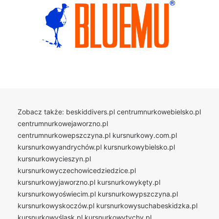
Zobacz także:
beskiddivers.pl
centrumnurkowebielsko.pl
centrumnurkowejaworzno.pl
centrumnurkowepszczyna.pl
kursnurkowy.com.pl
kursnurkowyandrychów.pl
kursnurkowybielsko.pl
kursnurkowycieszyn.pl
kursnurkowyczechowicedziedzice.pl
kursnurkowyjaworzno.pl
kursnurkowykęty.pl
kursnurkowyoświecim.pl
kursnurkowypszczyna.pl
kursnurkowyskoczów.pl
kursnurkowysuchabeskidzka.pl
kursnurkowyśląsk.pl
kursnurkowytychy.pl