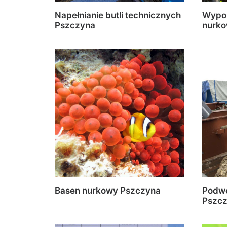
Napełnianie butli technicznych
Wypoż
Pszczyna
nurko
Basen nurkowy Pszczyna
Podwo
Pszc