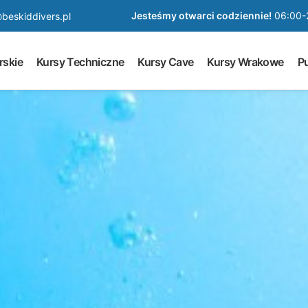
Jesteśmy otwarci codziennie!
06:00-
beskiddivers.pl
rskie
Kursy Techniczne
Kursy Cave
Kursy Wrakowe
Pu