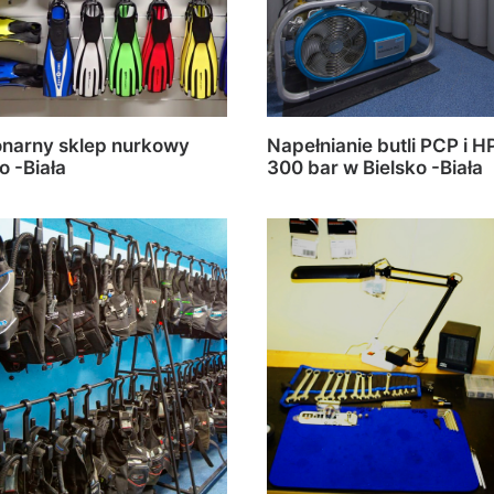
onarny sklep nurkowy
Napełnianie butli PCP i H
o -Biała
300 bar w Bielsko -Biała