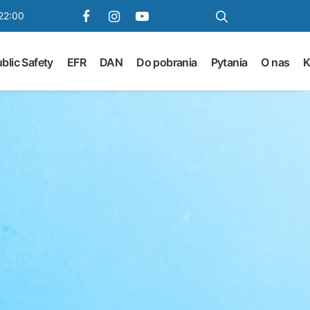
22:00
blic Safety
EFR
DAN
Do pobrania
Pytania
O nas
K